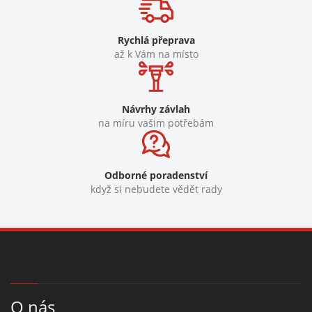
Rychlá přeprava
až k Vám na místo
Návrhy závlah
na míru vašim potřebám
Odborné poradenství
když si nebudete vědět rady
O nás