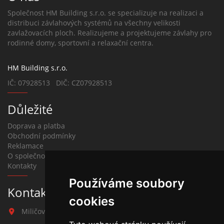
Společnost HM Building s.r.o. se specializuje na realizaci a
distribuci závlahových systémů na všechny velikosti
zavlažovacích ploch. Realizujeme a projektujeme závlahy pro
rodinné domy, sportovní a relaxační centra.
HM Building s.r.o.
IČ: 07928513 DIČ: CZ07928513
Důležité
Doprava a platba
Obchodní podmínky
Reklamace
O společnosti
Kontakty
Používáme soubory
Kontakt na závlahy
cookies
Miličova 541