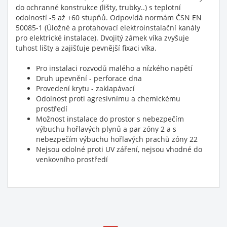
do ochranné konstrukce (lišty, trubky..) s teplotní
odolností -5 až +60 stupňů. Odpovídá normám ČSN EN
50085-1 (Úložné a protahovací elektroinstalační kanály
pro elektrické instalace). Dvojitý zámek víka zvyšuje
tuhost lišty a zajišťuje pevnější fixaci víka.
Pro instalaci rozvodů malého a nízkého napětí
Druh upevnění - perforace dna
Provedení krytu - zaklapávací
Odolnost proti agresivnímu a chemickému
prostředí
Možnost instalace do prostor s nebezpečím
výbuchu hořlavých plynů a par zóny 2 a s
nebezpečím výbuchu hořlavých prachů zóny 22
Nejsou odolné proti UV záření, nejsou vhodné do
venkovního prostředí