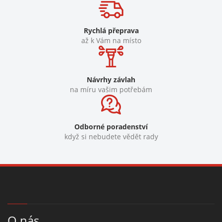
Rychlá přeprava
až k Vám na místo
Návrhy závlah
na míru vašim potřebám
Odborné poradenství
když si nebudete vědět rady
O nás