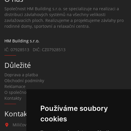
Společnost HM Building s.r.o. se specializuje na realizaci a
distribuci závlahových systémů na všechny velikosti
zavlažovacích ploch. Realizujeme a projektujeme závlahy pro
rodinné domy, sportovní a relaxační centra.
HM Building s.r.o.
IČ: 07928513 DIČ: CZ07928513
Důležité
Doprava a platba
Obchodní podmínky
Reklamace
O společnosti
Kontakty
Používáme soubory
Kontakt na závlahy
cookies
Miličova 541