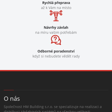
Rychlá přeprava
až k Vám na místo
Návrhy závlah
na míru vašim potřebám
Odborné poradenství
když si nebudete vědět rady
O nás
Společnost HM Building s.r.o. se specializuje na realizaci a
distribuci závlahových systémů na všechny velikosti