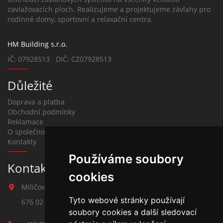
zavlažovacích ploch. Realizujeme a projektujeme závlahy pro
rodinné domy, sportovní a relaxační centra.
HM Building s.r.o.
IČ: 07928513 DIČ: CZ07928513
Důležité
Doprava a platba
Obchodní podmínky
Reklamace
O společnosti
Kontakty
Používáme soubory
Kontakt na závlahy
cookies
Miličova 541
Tyto webové stránky používají
676 02 Moravské Budějovice
soubory cookies a další sledovací