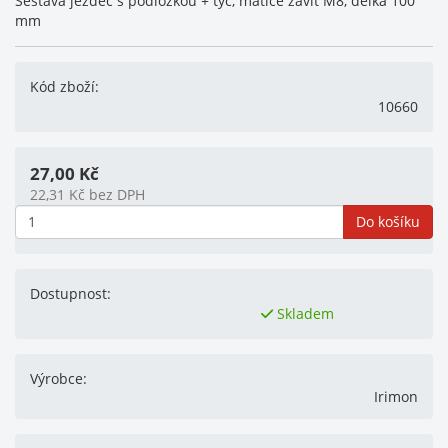
Sestava jezdec s podložkou + tyč, matice závit M8, délka 100
mm
Kód zboží:
10660
27,00
Kč
22,31
Kč
bez DPH
Do košíku
Dostupnost:
Skladem
Výrobce:
Irimon