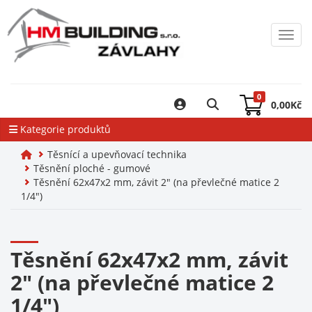
Toggl
0
0,00
Kč
Kategorie produktů
Těsnící a upevňovací technika
Těsnění ploché - gumové
Těsnění 62x47x2 mm, závit 2" (na převlečné matice 2
1/4")
Těsnění 62x47x2 mm, závit
2" (na převlečné matice 2
1/4")