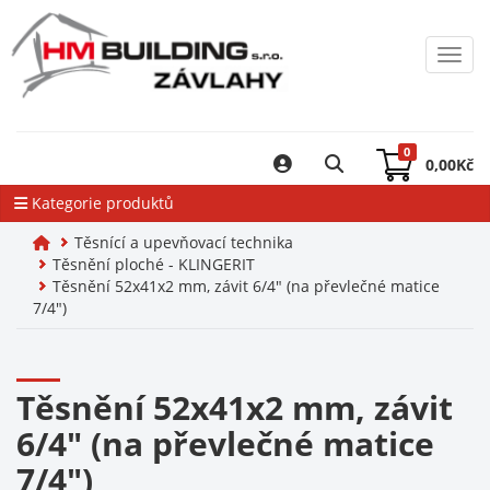
Toggl
0
0,00
Kč
Kategorie produktů
Těsnící a upevňovací technika
Těsnění ploché - KLINGERIT
Těsnění 52x41x2 mm, závit 6/4" (na převlečné matice
7/4")
Těsnění 52x41x2 mm, závit
6/4" (na převlečné matice
7/4")