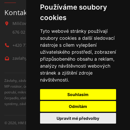
Používáme soubory
Kontakt na závlahy
cookies
Miličova 541
Tyto webové stránky používají
676 02 Moravské Budějovice
soubory cookies a další sledovací
nástroje s cílem vylepšení
+420 777 780 938
uživatelského prostředí, zobrazení
zavlahy@hmbuilding.cz
přizpůsobeného obsahu a reklam,
analýzy návštěvnosti webových
stránek a zjištění zdroje
návštěvnosti.
Závlahy, závlahové systémy, AZS, postřikovače, trysky, kapenkova závlaha,
MP rotátor, úderove postřikovače, automatické zavlažovaní, kapkovací
potrubí, mikrozávlaha, zahradní hadice, zahradní sloupky, Hunter,
Souhlasím
čerpadlo, elektromagnetické ventily, zavlažovaní trávníku, zavlažovací
systémy, závlaha svépomocí, rozvodné potrubí, čidlo srážek
Odmítám
Upravit mé předvolby
© 2026,
HM Building s.r.o.