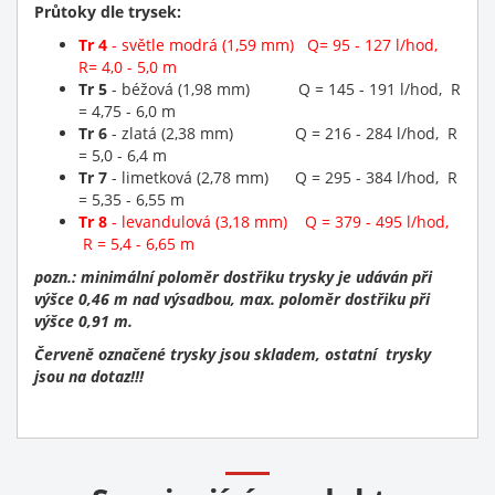
Průtoky dle trysek:
Tr 4
- světle modrá (1,59 mm) Q= 95 - 127 l/hod,
R= 4,0 - 5,0 m
Tr 5
- béžová (1,98 mm) Q = 145 - 191 l/hod, R
= 4,75 - 6,0 m
Tr 6
- zlatá (2,38 mm) Q = 216 - 284 l/hod, R
= 5,0 - 6,4 m
Tr 7
- limetková (2,78 mm) Q = 295 - 384 l/hod, R
= 5,35 - 6,55 m
Tr 8
- levandulová (3,18 mm) Q = 379 - 495 l/hod,
R = 5,4 - 6,65 m
pozn.: minimální poloměr dostřiku trysky je udáván při
výšce 0,46 m nad výsadbou, max. poloměr dostřiku při
výšce 0,91 m.
Červeně označené trysky jsou skladem, ostatní trysky
jsou na dotaz!!!