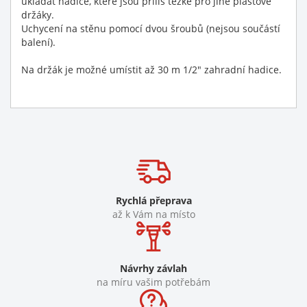
ukládat hadice, které jsou příliš těžké pro jiné plastové
držáky.
Uchycení na stěnu pomocí dvou šroubů (nejsou součástí
balení).
Na držák je možné umístit až 30 m 1/2" zahradní hadice.
Rychlá přeprava
až k Vám na místo
Návrhy závlah
na míru vašim potřebám