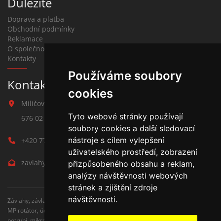
Důležité
Doprava a platba
Obchodní podmínky
Reklamace
O společnosti
Kontakty
Používáme soubory
Kontakt na závlahy
cookies
Miličova 541
Tyto webové stránky používají
676 02 Moravské Budějovice
soubory cookies a další sledovací
nástroje s cílem vylepšení
+420 777 780 938
uživatelského prostředí, zobrazení
zavlahy@hmbuilding.cz
přizpůsobeného obsahu a reklam,
analýzy návštěvnosti webových
stránek a zjištění zdroje
návštěvnosti.
Závlahy, závlahové systémy, AZS, postřikovače, trysky, kapenkova závlaha,
MP rotátor, úderove postřikovače, automatické zavlažovaní, kapkovací
potrubí, mikrozávlaha, zahradní hadice, zahradní sloupky, Hunter,