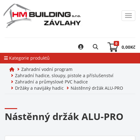
Toggl
0
0,00
Kč
Kategorie produktů
Zahradní vodní program
Zahradní hadice, sloupy, pistole a příslušenství
Zahradní a průmyslové PVC hadice
Držáky a navijáky hadic
Nástěnný držák ALU-PRO
Nástěnný držák ALU-PRO