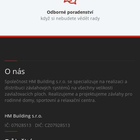
Odborné poradenství
když si nebudete vědět rady
O nás
Společnost HM Building s.r.o. se specializuje na realizaci a
distribuci závlahových systémů na všechny velikosti
zavlažovacích ploch. Realizujeme a projektujeme závlahy pro
rodinné domy, sportovní a relaxační centra.
HM Building s.r.o.
IČ: 07928513 DIČ: CZ07928513