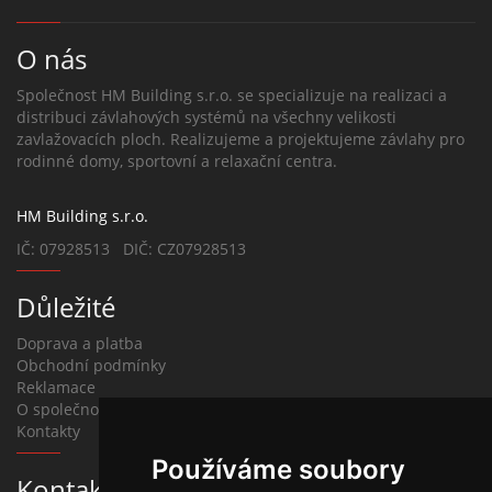
O nás
Společnost HM Building s.r.o. se specializuje na realizaci a
distribuci závlahových systémů na všechny velikosti
zavlažovacích ploch. Realizujeme a projektujeme závlahy pro
rodinné domy, sportovní a relaxační centra.
HM Building s.r.o.
IČ: 07928513 DIČ: CZ07928513
Důležité
Doprava a platba
Obchodní podmínky
Reklamace
O společnosti
Kontakty
Používáme soubory
Kontakt na závlahy