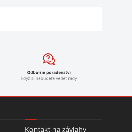
Odborné poradenství
když si nebudete vědět rady
Kontakt na závlahy