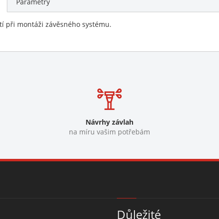
Parametry
tí při montáži závěsného systému.
Návrhy závlah
na míru vašim potřebám
Důležité