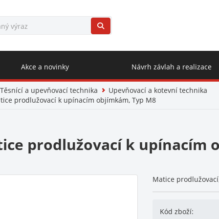
Akce a novinky
Návrh závlah a realizace
Těsnící a upevňovací technika
Upevňovací a kotevní technika
tice prodlužovací k upínacím objímkám, Typ M8
ice prodlužovací k upínacím 
Matice prodlužovací
Kód zboží: