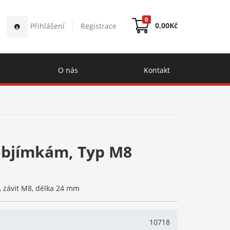
0
0,00
Kč
Přihlášení
Registrace
O nás
Kontakt
objímkám, Typ M8
, závit M8, délka 24 mm
10718