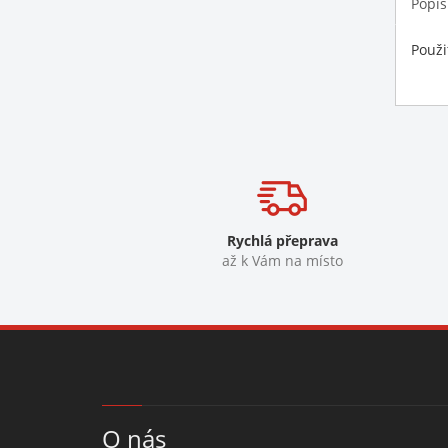
Popis
Použi
Rychlá přeprava
až k Vám na místo
O nás