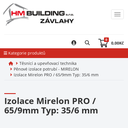
Toggl
0
0,00
Kč
Kategorie produktů
Těsnící a upevňovací technika
Pěnové izolace potrubí - MIRELON
Izolace Mirelon PRO / 65/9mm Typ: 35/6 mm
Izolace Mirelon PRO /
65/9mm Typ: 35/6 mm