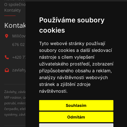
O společnosti
Kontakty
Používáme soubory
Kontakt na závlahy
cookies
Miličova 541
Tyto webové stránky používají
676 02 Moravské Budějovice
soubory cookies a další sledovací
nástroje s cílem vylepšení
+420 777 780 938
uživatelského prostředí, zobrazení
zavlahy@hmbuilding.cz
přizpůsobeného obsahu a reklam,
analýzy návštěvnosti webových
stránek a zjištění zdroje
návštěvnosti.
Závlahy, závlahové systémy, AZS, postřikovače, trysky, kapenkova závlaha,
MP rotátor, úderove postřikovače, automatické zavlažovaní, kapkovací
potrubí, mikrozávlaha, zahradní hadice, zahradní sloupky, Hunter,
Souhlasím
čerpadlo, elektromagnetické ventily, zavlažovaní trávníku, zavlažovací
systémy, závlaha svépomocí, rozvodné potrubí, čidlo srážek
Odmítám