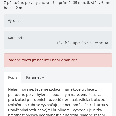
Z pěnového polyetylenu vnitřní průměr 35 mm, tl. stěny 6 mm,
balení 2 m.
Výrobce:
Kategorie:
Těsnící a upevňovací technika
Zadané zboží již bohužel není v nabídce.
Popis
Parametry
Nelaminované, tepelně izolační návlekové trubice z
pěnového polyethylenu s podélným nářezem. Používá se
pro izolaci potrubních rozvodů (termoakustická izolace).
Izolační potrubí se vyznačují jemnou porézní strukturou s
uzavřenými vzduchovými bublinami. Výhodou je nízká
hmotnost, vysoká poddajnost a elasticita, snadné řezání