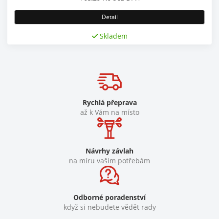
Detail
Skladem
Rychlá přeprava
až k Vám na místo
Návrhy závlah
na míru vašim potřebám
Odborné poradenství
když si nebudete vědět rady