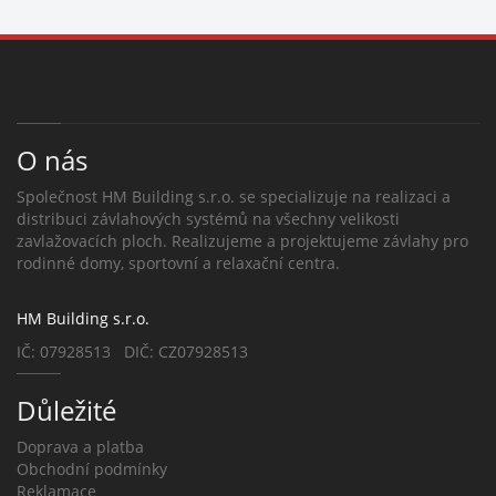
O nás
Společnost HM Building s.r.o. se specializuje na realizaci a
distribuci závlahových systémů na všechny velikosti
zavlažovacích ploch. Realizujeme a projektujeme závlahy pro
rodinné domy, sportovní a relaxační centra.
HM Building s.r.o.
IČ: 07928513 DIČ: CZ07928513
Důležité
Doprava a platba
Obchodní podmínky
Reklamace