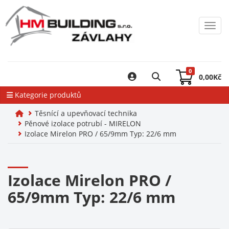
Toggl
0
0,00
Kč
Kategorie produktů
Těsnící a upevňovací technika
Pěnové izolace potrubí - MIRELON
Izolace Mirelon PRO / 65/9mm Typ: 22/6 mm
Izolace Mirelon PRO /
65/9mm Typ: 22/6 mm