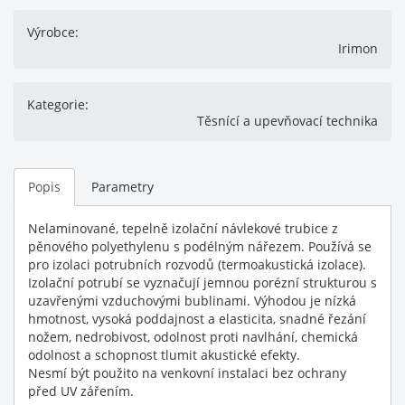
Výrobce:
Irimon
Kategorie:
Těsnící a upevňovací technika
Popis
Parametry
Nelaminované, tepelně izolační návlekové trubice z
pěnového polyethylenu s podélným nářezem. Používá se
pro izolaci potrubních rozvodů (termoakustická izolace).
Izolační potrubí se vyznačují jemnou porézní strukturou s
uzavřenými vzduchovými bublinami. Výhodou je nízká
hmotnost, vysoká poddajnost a elasticita, snadné řezání
nožem, nedrobivost, odolnost proti navlhání, chemická
odolnost a schopnost tlumit akustické efekty.
Nesmí být použito na venkovní instalaci bez ochrany
před UV zářením.