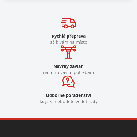
Rychlá přeprava
až k Vám na místo
Návrhy závlah
na míru vašim potřebám
Odborné poradenství
když si nebudete vědět rady