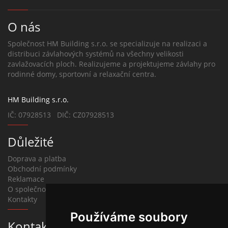
O nás
Společnost HM Building s.r.o. se specializuje na realizaci a
distribuci závlahových systémů na všechny velikosti
zavlažovacích ploch. Realizujeme a projektujeme závlahy pro
rodinné domy, sportovní a relaxační centra.
HM Building s.r.o.
IČ: 07928513 DIČ: CZ07928513
Důležité
Doprava a platba
Obchodní podmínky
Reklamace
O společnosti
Kontakty
Používáme soubory
Kontakt na závlahy