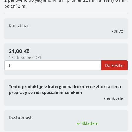
Z pěnového polyetylenu vnitřní průměr 22 mm, tl. stěny 6 mm,
balení 2 m.
Kód zboží:
52070
21,00
Kč
17,36
Kč
bez DPH
Do košíku
Tento produkt je v katergoii nadrozměrné zboží a cena
přepravy se řídí speciálním ceníkem
Ceník zde
Dostupnost:
Skladem