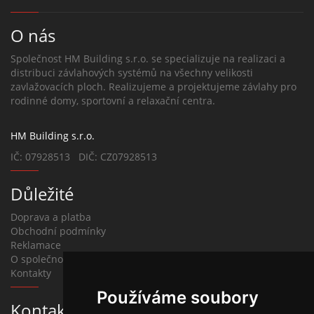
O nás
Společnost HM Building s.r.o. se specializuje na realizaci a
distribuci závlahových systémů na všechny velikosti
zavlažovacích ploch. Realizujeme a projektujeme závlahy pro
rodinné domy, sportovní a relaxační centra.
HM Building s.r.o.
IČ: 07928513 DIČ: CZ07928513
Důležité
Doprava a platba
Obchodní podmínky
Reklamace
O společnosti
Kontakty
Používáme soubory
Kontakt na závlahy