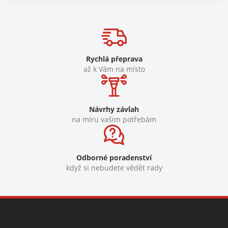
Rychlá přeprava
až k Vám na místo
Návrhy závlah
na míru vašim potřebám
Odborné poradenství
když si nebudete vědět rady