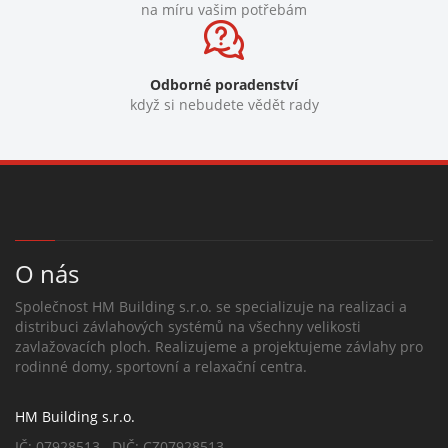
na míru vašim potřebám
Odborné poradenství
když si nebudete vědět rady
O nás
Společnost HM Building s.r.o. se specializuje na realizaci a
distribuci závlahových systémů na všechny velikosti
zavlažovacích ploch. Realizujeme a projektujeme závlahy pro
rodinné domy, sportovní a relaxační centra.
HM Building s.r.o.
IČ: 07928513 DIČ: CZ07928513