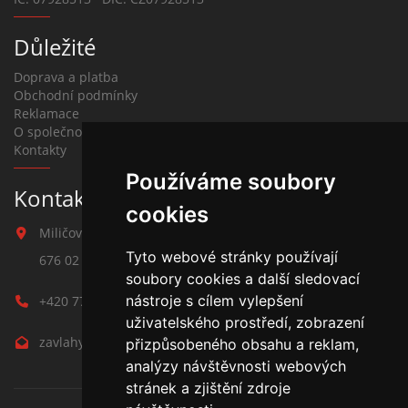
Důležité
Doprava a platba
Obchodní podmínky
Reklamace
O společnosti
Kontakty
Používáme soubory
Kontakt na závlahy
cookies
Miličova 541
Tyto webové stránky používají
676 02 Moravské Budějovice
soubory cookies a další sledovací
nástroje s cílem vylepšení
+420 777 780 938
uživatelského prostředí, zobrazení
zavlahy@hmbuilding.cz
přizpůsobeného obsahu a reklam,
analýzy návštěvnosti webových
stránek a zjištění zdroje