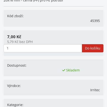
20x16 mm - černá (PP) pro PE potrubí
Kód zboží:
45395
7,00
Kč
5,79
Kč
bez DPH
Do košíku
Dostupnost:
Skladem
Výrobce:
Irritec
Kategorie: