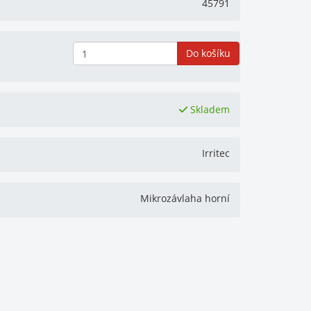
45791
Do košíku
Skladem
Irritec
Mikrozávlaha horní