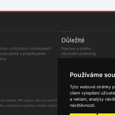
Důležité
lizaci a distribuci závlahových
Doprava a platba
Realizujeme a projektujeme
Obchodní podmínky
tra.
Reklamace
O společnosti
Kontakty
Používáme sou
Tyto webové stránky po
cílem vylepšení uživat
a reklam, analýzy návš
ova závlaha, MP rotátor, úderove postřikovače, automatické zavlažovaní, kapkova
návštěvnosti.
níku, zavlažovací systémy, závlaha svépomocí, rozvodné potrubí, čidlo srážek