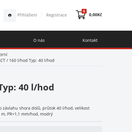
0
0,00
Kč
Přihlášení
Registrace
O nás
Kontakt
orní
T / 160 l/hod Typ: 40 l/hod
Typ: 40 l/hod
 závlahu shora dolů, průtok 40 l/hod, velikost
,7 m, PR=1,1 mm/hod, modrý