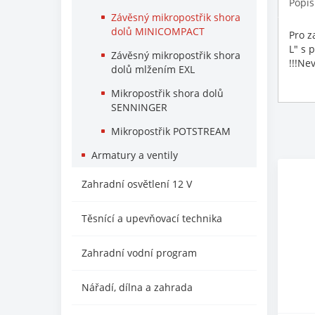
Popis
Závěsný mikropostřik shora
dolů MINICOMPACT
Pro z
L" s 
Závěsný mikropostřik shora
!!!Ne
dolů mlžením EXL
Mikropostřik shora dolů
SENNINGER
Mikropostřik POTSTREAM
Armatury a ventily
Zahradní osvětlení 12 V
Těsnící a upevňovací technika
Zahradní vodní program
Nářadí, dílna a zahrada