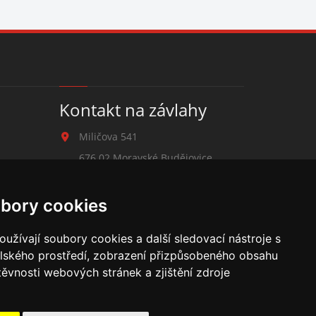
Kontakt na závlahy
Miličova 541
676 02 Moravské Budějovice
+420 777 780 938
bory cookies
zavlahy@hmbuilding.cz
užívají soubory cookies a další sledovací nástroje s
elského prostředí, zobrazení přizpůsobeného obsahu
těvnosti webových stránek a zjištění zdroje
cí potrubí, mikrozávlaha, zahradní hadice, zahradní sloupky,