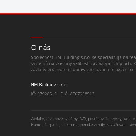
O nás
Společnost HM Building s.r.o. se specializuje na rea
systémů na všechny velikosti zavlažovacích ploch. 
závlahy pro rodinné domy, sportovní a relaxační cen
HM Building s.r.o.
IČ: 07928513 DIČ: CZ07928513
Závlahy, závlahové systémy, AZS, postřikovače, trysky, kapenk
Hunter, čerpadlo, elektromagnetické ventily, zavlažovaní tráv