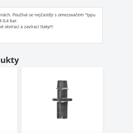
ebnách. Používá se nejčastěji s omezovačem "typu
-0,4 bar.
otvírací a zavírací tlaky!!!
dukty