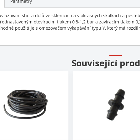
Parametry
avlažovaní shora dolů ve sklenících a v okrasných školkách a pěst
přednastaveným otevíracím tlakem 0,8-1,2 bar a zavíracím tlakem 0,3
vhodné použití je s omezovačem vykapávání typu Y, který má rozdílné 
Související pro