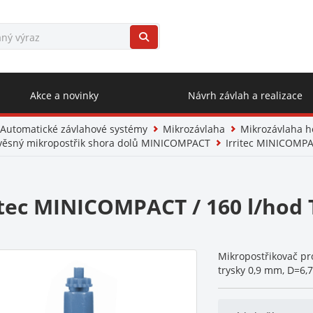
Akce a novinky
Návrh závlah a realizace
Automatické závlahové systémy
Mikrozávlaha
Mikrozávlaha h
věsný mikropostřik shora dolů MINICOMPACT
Irritec MINICOMPAC
itec MINICOMPACT / 160 l/hod 
Mikropostřikovač pro
trysky 0,9 mm, D=6