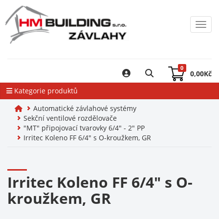
Toggl
0
0,00
Kč
Kategorie produktů
Automatické závlahové systémy
Sekční ventilové rozdělovače
"MT" připojovací tvarovky 6/4" - 2" PP
Irritec Koleno FF 6/4" s O-kroužkem, GR
Irritec Koleno FF 6/4" s O-
kroužkem, GR