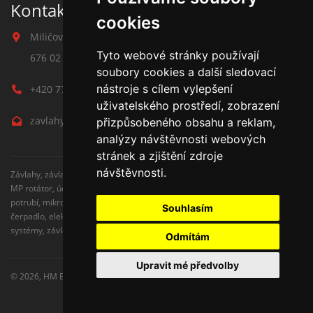
Kontakt na závlahy
cookies
Miličova 541
Tyto webové stránky používají
676 02 Moravské Budějovice
soubory cookies a další sledovací
nástroje s cílem vylepšení
+420 777 780 938
uživatelského prostředí, zobrazení
zavlahy@hmbuilding.cz
přizpůsobeného obsahu a reklam,
analýzy návštěvnosti webových
stránek a zjištění zdroje
návštěvnosti.
Závlahy, závlahové systémy, AZS, postřikovače, trysky, kapenkova závlaha,
MP rotátor, úderove postřikovače, automatické zavlažovaní, kapkovací
potrubí, mikrozávlaha, zahradní hadice, zahradní sloupky, Hunter,
Souhlasím
čerpadlo, elektromagnetické ventily, zavlažovaní trávníku, zavlažovací
systémy, závlaha svépomocí, rozvodné potrubí, čidlo srážek
Odmítám
Upravit mé předvolby
© 2026,
HM Building s.r.o.