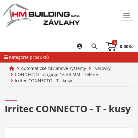
Toggl
0
0,00
Kč
Kategorie produktů
Automatické závlahové systémy
Tvarovky
CONNECTO - originál 16-63 MM - zelené
Irritec CONNECTO - T - kusy
Irritec CONNECTO - T - kusy