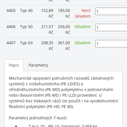
4405
Typ 40
152,89
185,00
Není
Kč
Kč
skladem
4406
Typ 50
211,57
256,00
Skladem
Kč
Kč
4407
Typ 63
298,35
361,00
Skladem
Kč
Kč
Popis
Parametry
Mechanické spojování potrubních rozvodů závlahových
systémů z nízkohustotního (PE-LD/ES) a
středněhustotního (PE-MD) polyetylénu v jednovrstvém
nebo dvouvrstvém (PE-MD / PE-LLD) provedení. U
systémů bez tlakových rázů lze použít i na vysokohustotní
flexibilní polyetylén (PE-HD, PE 80).
Parametry jednotlivých T-kusů:
T-kus 20 - PN 10; hmotnost: 0,068 kg