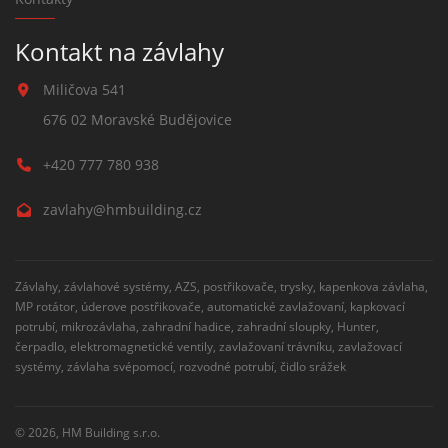
Kontakt na závlahy
Miličova 541
676 02 Moravské Budějovice
+420 777 780 938
zavlahy@hmbuilding.cz
Závlahy, závlahové systémy, AZS, postřikovače, trysky, kapenkova závlaha,
MP rotátor, úderove postřikovače, automatické zavlažovaní, kapkovací
potrubí, mikrozávlaha, zahradní hadice, zahradní sloupky, Hunter,
čerpadlo, elektromagnetické ventily, zavlažovaní trávníku, zavlažovací
systémy, závlaha svépomocí, rozvodné potrubí, čidlo srážek
© 2026,
HM Building s.r.o.