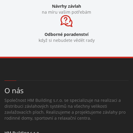
Návrhy závlah
na míru vašim potřebám
Odborné poradenství
když si nebudete vědět rady
O nás
Společnost HM Building s.r.o. se specializuje na realizaci a
distribuci závlahových systémů na všechny velikosti
zavlažovacích ploch. Realizujeme a projektujeme závlahy pro
rodinné domy, sportovní a relaxační centra.
HM Building s.r.o.