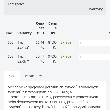
Kategorie:
Tvarovky
Cena
Cena
bez
s
Kod
Varianty
DPH
DPH
4605
Typ
66,94
81,00
Skladem
25x1/2"
Kč
Kč
4608
Typ
80,17
97,00
Skladem
32x3/4"
Kč
Kč
Popis
Parametry
Mechanické spojování potrubních rozvodů závlahových
systémů z nízkohustotního (PE-LD/ES) a
středněhustotního (PE-MD) polyetylénu v jednovrstvém
nebo dvouvrstvém (PE-MD / PE-LLD) provedení. U
systémů bez tlakových rázů lze použít i na vysokohustotní