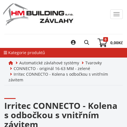
Toggl
0
0,00
Kč
Kategorie produktů
Automatické závlahové systémy
Tvarovky
CONNECTO - originál 16-63 MM - zelené
Irritec CONNECTO - Kolena s odbočkou s vnitřním
závitem
Irritec CONNECTO - Kolena
s odbočkou s vnitřním
závitem