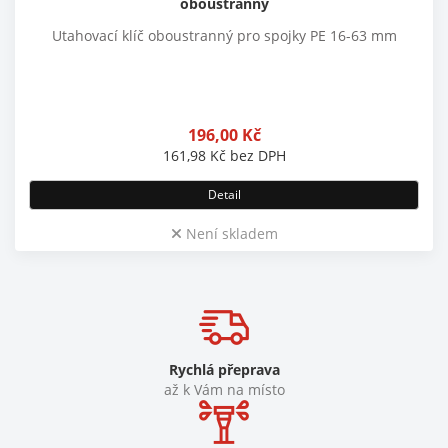
oboustranný
Utahovací klíč oboustranný pro spojky PE 16-63 mm
196,00
Kč
161,98
Kč
bez DPH
Detail
Není skladem
Rychlá přeprava
až k Vám na místo