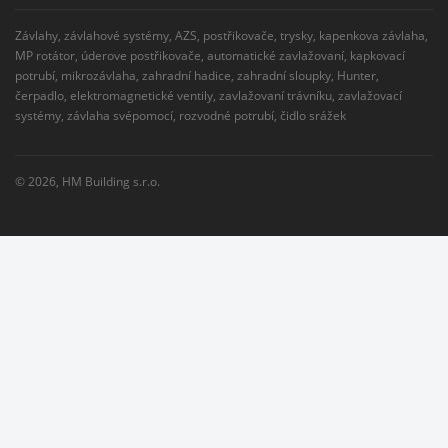
Závlahy, závlahové systémy, AZS, postřikovače, trysky, kapenkova závlaha,
MP rotátor, úderove postřikovače, automatické zavlažovaní, kapkovací
potrubí, mikrozávlaha, zahradní hadice, zahradní sloupky, Hunter,
čerpadlo, elektromagnetické ventily, zavlažovaní trávníku, zavlažovací
systémy, závlaha svépomocí, rozvodné potrubí, čidlo srážek
© 2026,
HM Building s.r.o.