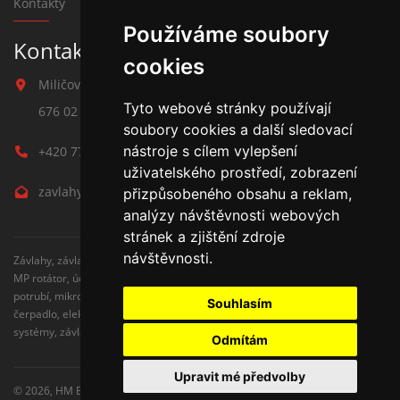
Kontakty
Používáme soubory
Kontakt na závlahy
cookies
Miličova 541
Tyto webové stránky používají
676 02 Moravské Budějovice
soubory cookies a další sledovací
nástroje s cílem vylepšení
+420 777 780 938
uživatelského prostředí, zobrazení
zavlahy@hmbuilding.cz
přizpůsobeného obsahu a reklam,
analýzy návštěvnosti webových
stránek a zjištění zdroje
návštěvnosti.
Závlahy, závlahové systémy, AZS, postřikovače, trysky, kapenkova závlaha,
MP rotátor, úderove postřikovače, automatické zavlažovaní, kapkovací
potrubí, mikrozávlaha, zahradní hadice, zahradní sloupky, Hunter,
Souhlasím
čerpadlo, elektromagnetické ventily, zavlažovaní trávníku, zavlažovací
systémy, závlaha svépomocí, rozvodné potrubí, čidlo srážek
Odmítám
Upravit mé předvolby
© 2026,
HM Building s.r.o.