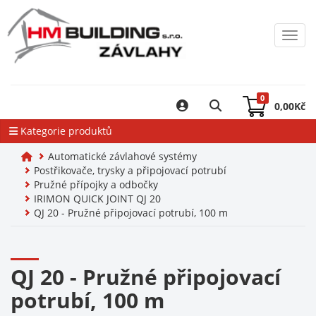
Toggl
0
0,00
Kč
Kategorie produktů
Automatické závlahové systémy
Postřikovače, trysky a připojovací potrubí
Pružné přípojky a odbočky
IRIMON QUICK JOINT QJ 20
QJ 20 - Pružné připojovací potrubí, 100 m
QJ 20 - Pružné připojovací
potrubí, 100 m