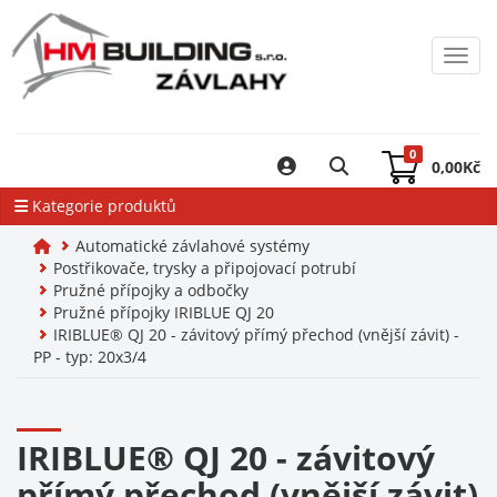
Toggl
0
0,00
Kč
Kategorie produktů
Automatické závlahové systémy
Postřikovače, trysky a připojovací potrubí
Pružné přípojky a odbočky
Pružné přípojky IRIBLUE QJ 20
IRIBLUE® QJ 20 - závitový přímý přechod (vnější závit) -
PP - typ: 20x3/4
IRIBLUE® QJ 20 - závitový
přímý přechod (vnější závit)