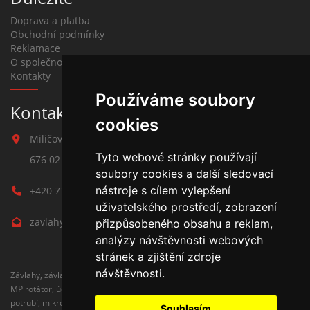
Doprava a platba
Obchodní podmínky
Reklamace
O společnosti
Kontakty
Používáme soubory
Kontakt na závlahy
cookies
Miličova 541
Tyto webové stránky používají
676 02 Moravské Budějovice
soubory cookies a další sledovací
nástroje s cílem vylepšení
+420 777 780 938
uživatelského prostředí, zobrazení
zavlahy@hmbuilding.cz
přizpůsobeného obsahu a reklam,
analýzy návštěvnosti webových
stránek a zjištění zdroje
návštěvnosti.
Závlahy, závlahové systémy, AZS, postřikovače, trysky, kapenkova závlaha,
MP rotátor, úderove postřikovače, automatické zavlažovaní, kapkovací
potrubí, mikrozávlaha, zahradní hadice, zahradní sloupky, Hunter,
Souhlasím