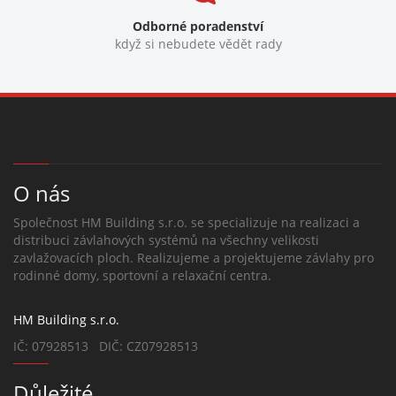
Odborné poradenství
když si nebudete vědět rady
O nás
Společnost HM Building s.r.o. se specializuje na realizaci a
distribuci závlahových systémů na všechny velikosti
zavlažovacích ploch. Realizujeme a projektujeme závlahy pro
rodinné domy, sportovní a relaxační centra.
HM Building s.r.o.
IČ: 07928513 DIČ: CZ07928513
Důležité