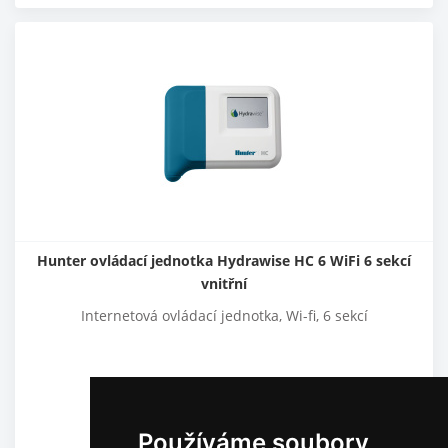
Hunter ovládací jednotka Hydrawise HC 6 WiFi 6 sekcí
vnitřní
Internetová ovládací jednotka, Wi-fi, 6 sekcí
5 150,00
Kč
4 256,20
Kč
bez DPH
Používáme soubory