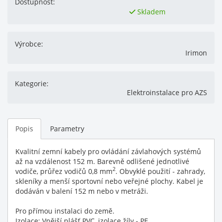
Dostupnost:
Skladem
Výrobce:
Irimon
Kategorie:
Elektroinstalace pro AZS
Popis
Parametry
Kvalitní zemní kabely pro ovládání závlahových systémů
až na vzdálenost 152 m. Barevně odlišené jednotlivé
2
vodiče, průřez vodičů 0,8 mm
. Obvyklé použití - zahrady,
skleníky a menší sportovní nebo veřejné plochy. Kabel je
dodáván v balení 152 m nebo v metráži.
Pro přímou instalaci do země.
Izolace: Vnější plášť PVC, izolace žíly - PE