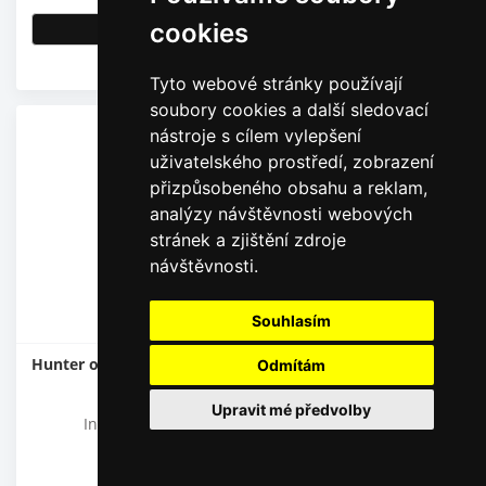
cookies
Detail
Skladem
Tyto webové stránky používají
soubory cookies a další sledovací
nástroje s cílem vylepšení
uživatelského prostředí, zobrazení
přizpůsobeného obsahu a reklam,
analýzy návštěvnosti webových
stránek a zjištění zdroje
návštěvnosti.
Souhlasím
Hunter ovládací jednotka Hydrawise HC 12 WiFi 12 sekcí
Odmítám
vnitřní
Upravit mé předvolby
Internetová ovládací jednotka, Wi-fi, 12 sekcí