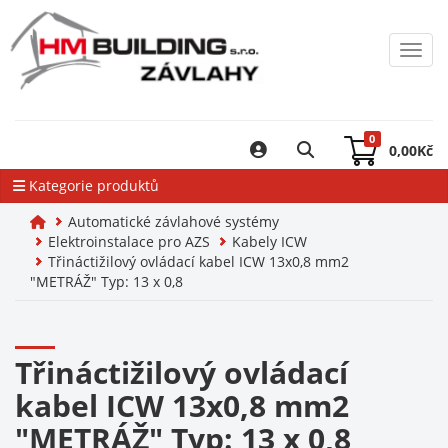
Toggl
0
0,00
Kč
Kategorie produktů
Automatické závlahové systémy
Elektroinstalace pro AZS
Kabely ICW
Třináctižilový ovládací kabel ICW 13x0,8 mm2
"METRÁŽ" Typ: 13 x 0,8
Třináctižilový ovládací
kabel ICW 13x0,8 mm2
"METRÁŽ" Typ: 13 x 0,8