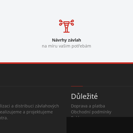
Návrhy závlah
na míru vašim potřebám
Důležité
lizaci a distribuci závlahových
Doprava a platba
Realizujeme a projektujeme
Obchodní podmínky
tra.
Reklamace
O společnosti
Kontakty