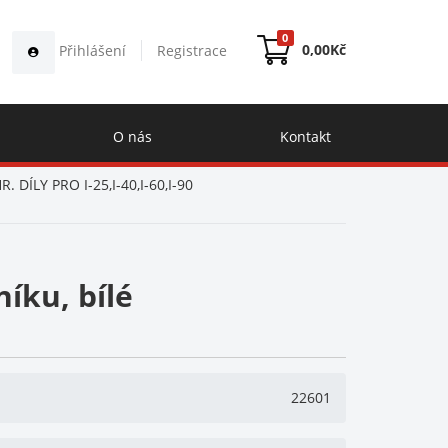
0
0,00
Kč
Přihlášení
Registrace
O nás
Kontakt
. DÍLY PRO I-25,I-40,I-60,I-90
níku, bílé
22601