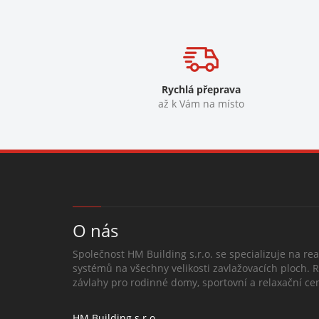
Rychlá přeprava
až k Vám na místo
O nás
Společnost HM Building s.r.o. se specializuje na rea
systémů na všechny velikosti zavlažovacích ploch. 
závlahy pro rodinné domy, sportovní a relaxační cen
HM Building s.r.o.