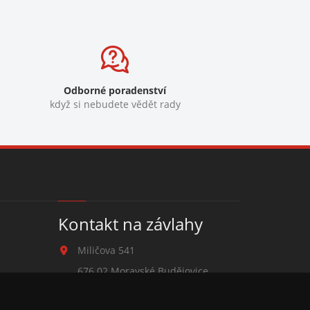
Odborné poradenství
když si nebudete vědět rady
Kontakt na závlahy
Miličova 541
676 02 Moravské Budějovice
+420 777 780 938