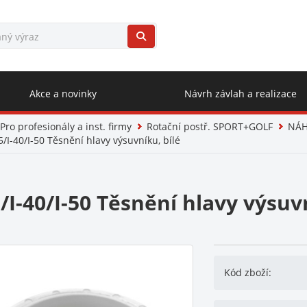
Akce a novinky
Návrh závlah a realizace
Pro profesionály a inst. firmy
Rotační postř. SPORT+GOLF
NÁHR
5/I-40/I-50 Těsnění hlavy výsuvníku, bílé
5/I-40/I-50 Těsnění hlavy výsuv
Kód zboží: