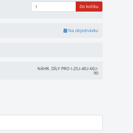
Do košíku
Na objednávku
NÁHR. DÍLY PRO I-25,I-40,I-60,I-
90