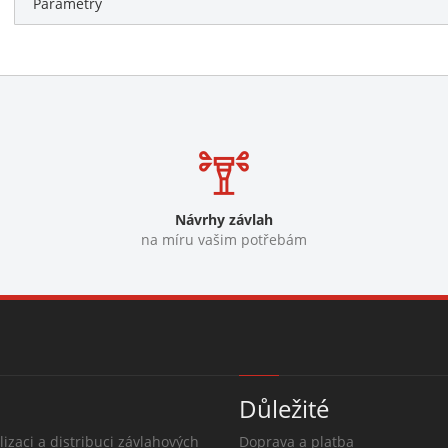
Parametry
Návrhy závlah
na míru vašim potřebám
Důležité
lizaci a distribuci závlahových
Doprava a platba