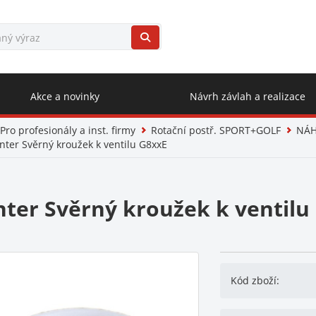
Akce a novinky
Návrh závlah a realizace
Pro profesionály a inst. firmy
Rotační postř. SPORT+GOLF
NÁH
nter Svěrný kroužek k ventilu G8xxE
ter Svěrný kroužek k ventilu
Kód zboží: