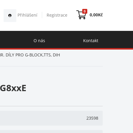
0
0,00
Kč
Přihlášení
Registrace
O nás
Kontakt
R. DÍLY PRO G-BLOCK,TTS, DIH
 G8xxE
23598