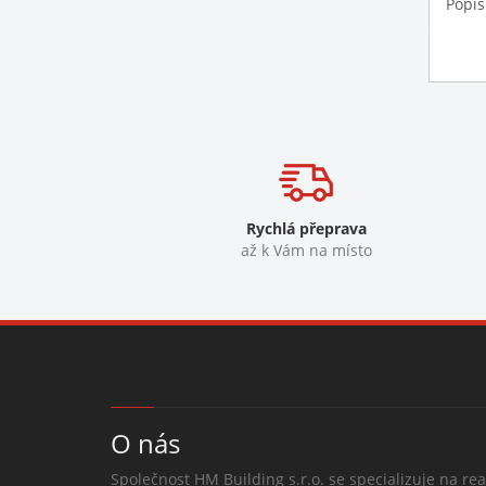
Popis
Rychlá přeprava
až k Vám na místo
O nás
Společnost HM Building s.r.o. se specializuje na rea