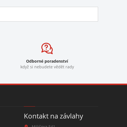
Odborné poradenství
když si nebudete vědět rady
Kontakt na závlahy
Miličova 541