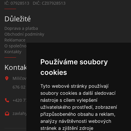
IČ: 07928513 DIČ: CZ07928513
Důležité
Doprava a platba
Obchodní podmínky
Reklamace
O společnosti
Kontakty
Používáme soubory
Kontakt na závlahy
cookies
Miličova 541
Tyto webové stránky používají
676 02 Moravské Budějovice
soubory cookies a další sledovací
nástroje s cílem vylepšení
+420 777 780 938
uživatelského prostředí, zobrazení
zavlahy@hmbuilding.cz
přizpůsobeného obsahu a reklam,
analýzy návštěvnosti webových
stránek a zjištění zdroje