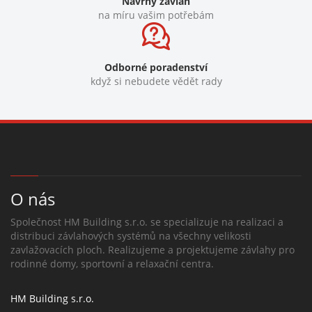
Návrhy závlah
na míru vašim potřebám
Odborné poradenství
když si nebudete vědět rady
O nás
Společnost HM Building s.r.o. se specializuje na realizaci a
distribuci závlahových systémů na všechny velikosti
zavlažovacích ploch. Realizujeme a projektujeme závlahy pro
rodinné domy, sportovní a relaxační centra.
HM Building s.r.o.