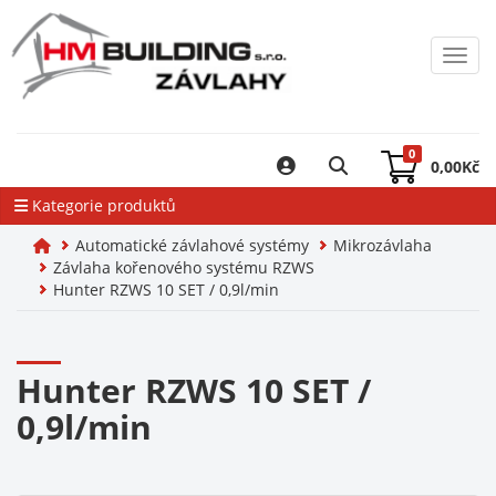
Toggl
0
0,00
Kč
Kategorie produktů
Automatické závlahové systémy
Mikrozávlaha
Závlaha kořenového systému RZWS
Hunter RZWS 10 SET / 0,9l/min
Hunter RZWS 10 SET /
0,9l/min