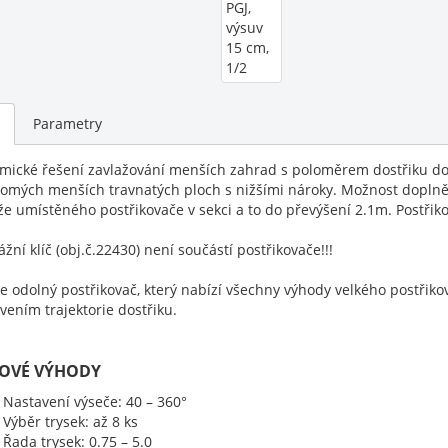
Parametry
mické řešení zavlažování menších zahrad s poloměrem dostřiku do
omých menších travnatých ploch s nižšími nároky. Možnost doplnění
že umístěného postřikovače v sekci a to do převýšení 2.1m. Postřik
žní klíč (obj.č.22430) není součástí postřikovače!!!
e odolný postřikovač, který nabízí všechny výhody velkého postři
vením trajektorie dostřiku.
ČOVÉ VÝHODY
Nastavení výseče: 40 – 360°
Výběr trysek: až 8 ks
Řada trysek: 0.75 – 5.0