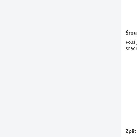
Šrou
Použi
snadn
Zpět