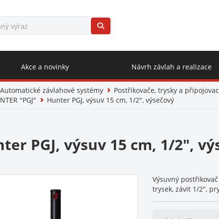
Akce a novinky
Návrh závlah a realizace
Automatické závlahové systémy
Postřikovače, trysky a připojovac
NTER "PGJ"
Hunter PGJ, výsuv 15 cm, 1/2", výsečový
ter PGJ, výsuv 15 cm, 1/2", vý
Výsuvný postřikovač 
trysek, závit 1/2", p