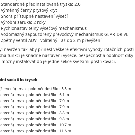
Standardně předinstalovaná tryska: 2.0
Výměnný černý pryžový kryt
Shora přístupné nastavení výsečí
Výrobní záruka: 2 roky
Rychlonastavitelný výsečový mechanismus
Vodomazný zapouzdřený převodový mechanismus GEAR-DRIVE
Zpětný ventil ADV - volitelný - až do 2 m převýšení
yl navržen tak, aby přinesl veškeré efektivní výhody rotačních postř
ha funkcí je snadné nastavení výseče, bezpečnost a odolnost díky p
e možný instalovat do je jedné sekce světšími postřikovači.
dní sada 8 ks trysek
 (červená) max. poloměr dostřiku 5.5 m
(červená) max. poloměr dostřiku 6.1 m
(červená) max. poloměr dostřiku 7.0 m
(červená) max. poloměr dostřiku 7.9 m
(červená) max. poloměr dostřiku 8.8 m
(červená) max. poloměr dostřiku 9.8 m
(červená) max. poloměr dostřiku 10.7 m
(červená) max. poloměr dostřiku 11.6 m