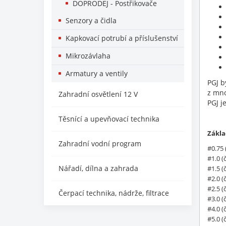
DOPRODEJ - Postřikovače
Senzory a čidla
Kapkovací potrubí a příslušenství
Mikrozávlaha
Armatury a ventily
PGJ b
z mno
Zahradní osvětlení 12 V
PGJ j
Těsnící a upevňovací technika
Zákla
Zahradní vodní program
#0.75
#1.0 
Nářadí, dílna a zahrada
#1.5 
#2.0 
#2.5 
Čerpací technika, nádrže, filtrace
#3.0 
#4.0 
#5.0 