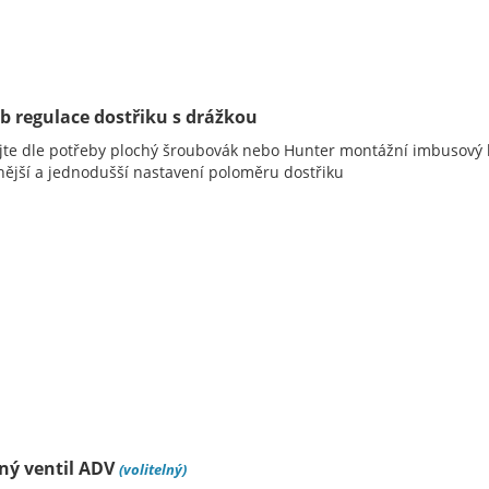
b regulace dostřiku s drážkou
jte dle potřeby plochý šroubovák nebo Hunter montážní imbusový k
ější a jednodušší nastavení poloměru dostřiku
ný ventil ADV
(volitelný)