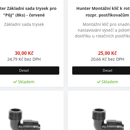
er Základní sada trysek pro
Hunter Montážní klíč k rot
"PGJ" (8ks) - červené
rozpr. postřikovačům
Základní sada trysek
Montážní klíč pro snad
nastavování výsečí a polo
dostřiku u rotačních postři
30,00
Kč
25,00
Kč
24,79
Kč
bez DPH
20,66
Kč
bez DPH
Detail
Detail
Skladem
Skladem