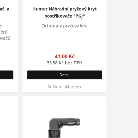
ač. a
Hunter Náhradní pryžový kryt
postřikovače "PGJ"
né
Ochranný pryžový kryt
měrů
kovačů
41,00
Kč
33,88
Kč
bez DPH
Detail
Není skladem