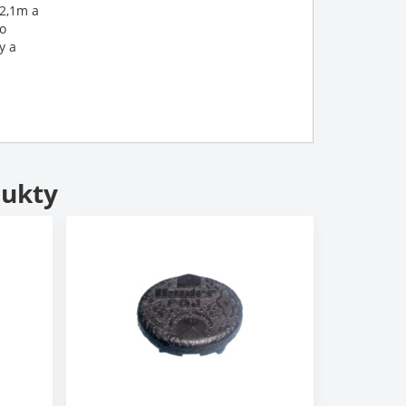
 2,1m a
o
y a
dukty