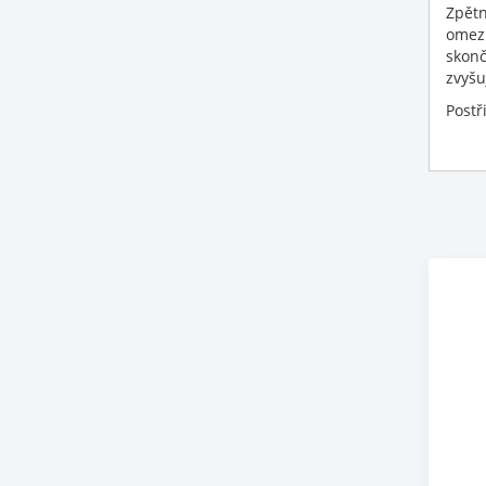
Zpětn
omezu
skonč
zvyšu
Postř