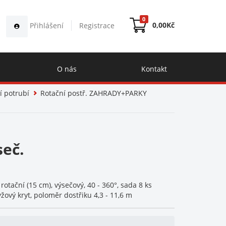
0
0,00
Kč
Přihlášení
Registrace
O nás
Kontakt
í potrubí
Rotační postř. ZAHRADY+PARKY
seč.
rotační (15 cm), výsečový, 40 - 360°, sada 8 ks
ryžový kryt, poloměr dostřiku 4,3 - 11,6 m