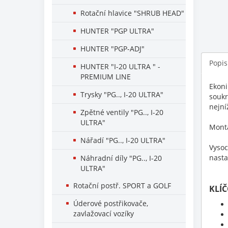
Rotační hlavice "SHRUB HEAD"
HUNTER "PGP ULTRA"
HUNTER "PGP-ADJ"
Popis
HUNTER "I-20 ULTRA " -
PREMIUM LINE
Ekoni
Trysky "PG.., I-20 ULTRA"
soukr
nejní
Zpětné ventily "PG.., I-20
ULTRA"
Montá
Nářadí "PG.., I-20 ULTRA"
Vysoc
nasta
Náhradní díly "PG.., I-20
ULTRA"
Rotační postř. SPORT a GOLF
KLÍ
Úderové postřikovače,
zavlažovací vozíky