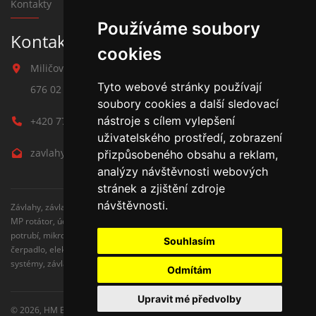
Kontakty
Používáme soubory
Kontakt na závlahy
cookies
Miličova 541
Tyto webové stránky používají
676 02 Moravské Budějovice
soubory cookies a další sledovací
nástroje s cílem vylepšení
+420 777 780 938
uživatelského prostředí, zobrazení
zavlahy@hmbuilding.cz
přizpůsobeného obsahu a reklam,
analýzy návštěvnosti webových
stránek a zjištění zdroje
návštěvnosti.
Závlahy, závlahové systémy, AZS, postřikovače, trysky, kapenkova závlaha,
MP rotátor, úderove postřikovače, automatické zavlažovaní, kapkovací
potrubí, mikrozávlaha, zahradní hadice, zahradní sloupky, Hunter,
Souhlasím
čerpadlo, elektromagnetické ventily, zavlažovaní trávníku, zavlažovací
systémy, závlaha svépomocí, rozvodné potrubí, čidlo srážek
Odmítám
Upravit mé předvolby
© 2026,
HM Building s.r.o.