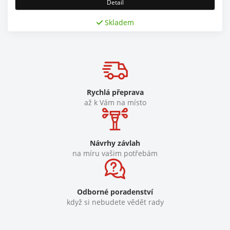
Detail
Skladem
Rychlá přeprava
až k Vám na místo
Návrhy závlah
na míru vašim potřebám
Odborné poradenství
když si nebudete vědět rady