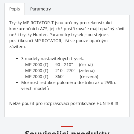
Popis
Parametry
Trysky MP ROTATOR-T jsou určeny pro rekonstrukci
konkurenčních AZS, jejichž postřikovače mají opačný závit
nežli trysky Hunter. Parametry trysek jsou stejné s
postřikovači MP ROTATOR, liší se pouze opačným
závitem.
3 modely nastavitelných trysek:
- MP 2000 (T) 90 - 210° (černá)
- MP 2000 (T) 210 - 270° (zelená)
- MP 2000 (T) 360° (červená)
Možnost redukce poloměru dostřiku až o 25% u
všech modelů
Nelze použít pro rozprašovací postřikovače HUNTER !!!
Související produkty