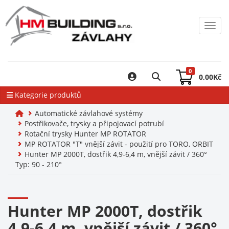
Toggl
0
0,00
Kč
Kategorie produktů
Automatické závlahové systémy
Postřikovače, trysky a připojovací potrubí
Rotační trysky Hunter MP ROTATOR
MP ROTATOR "T" vnější závit - použití pro TORO, ORBIT
Hunter MP 2000T, dostřik 4,9-6,4 m, vnější závit / 360°
Typ: 90 - 210°
Hunter MP 2000T, dostřik
4,9-6,4 m, vnější závit / 360°