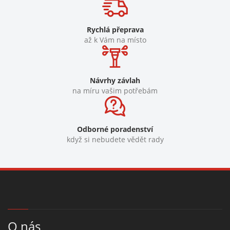
Rychlá přeprava
až k Vám na místo
Návrhy závlah
na míru vašim potřebám
Odborné poradenství
když si nebudete vědět rady
O nás