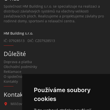
Společnost HM Building s.r.o. se specializuje na realizaci a
distribuci závlahových systémů na všechny velikosti
zavlažovacích ploch. Realizujeme a projektujeme závlahy pro
rodinné domy, sportovní a relaxační centra.
HM Building s.r.o.
IČ: 07928513 DIČ: CZ07928513
Důležité
Doprava a platba
Obchodní podmínky
Reklamace
O společnosti
Kontakty
Používáme soubory
Kontakt na závlahy
cookies
Miličova 541