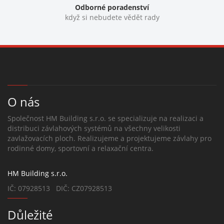
Odborné poradenství
když si nebudete vědět rady
O nás
Společnost HM Building s.r.o. se specializuje na realizaci a
distribuci závlahových systémů na všechny velikosti
zavlažovacích ploch. Realizujeme a projektujeme závlahy pro
rodinné domy, sportovní a relaxační centra.
HM Building s.r.o.
IČ: 07928513 DIČ: CZ07928513
Důležité