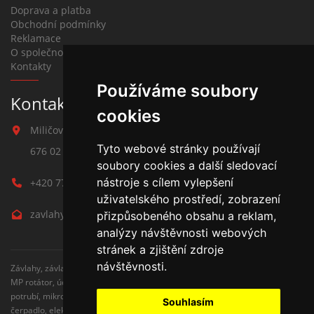
Doprava a platba
Obchodní podmínky
Reklamace
O společnosti
Kontakty
Používáme soubory
Kontakt na závlahy
cookies
Miličova 541
Tyto webové stránky používají
676 02 Moravské Budějovice
soubory cookies a další sledovací
nástroje s cílem vylepšení
+420 777 780 938
uživatelského prostředí, zobrazení
zavlahy@hmbuilding.cz
přizpůsobeného obsahu a reklam,
analýzy návštěvnosti webových
stránek a zjištění zdroje
návštěvnosti.
Závlahy, závlahové systémy, AZS, postřikovače, trysky, kapenkova závlaha,
MP rotátor, úderove postřikovače, automatické zavlažovaní, kapkovací
potrubí, mikrozávlaha, zahradní hadice, zahradní sloupky, Hunter,
Souhlasím
čerpadlo, elektromagnetické ventily, zavlažovaní trávníku, zavlažovací