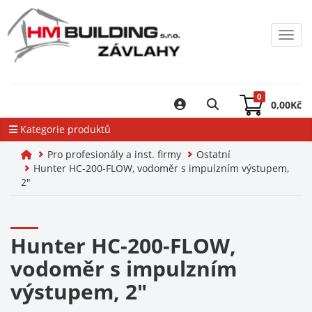
Toggl
0
0,00
Kč
Kategorie produktů
Pro profesionály a inst. firmy
Ostatní
Hunter HC-200-FLOW, vodoměr s impulzním výstupem,
2"
Hunter HC-200-FLOW,
vodoměr s impulzním
výstupem, 2"