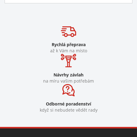
Rychlá přeprava
až k Vám na místo
Návrhy závlah
na míru vašim potřebám
Odborné poradenství
když si nebudete vědět rady