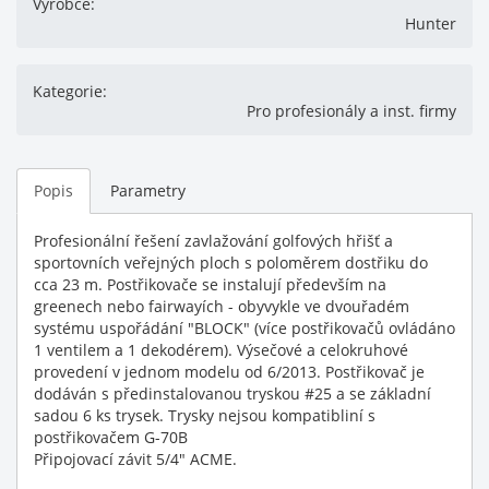
Výrobce:
Hunter
Kategorie:
Pro profesionály a inst. firmy
Popis
Parametry
Profesionální řešení zavlažování golfových hřišť a
sportovních veřejných ploch s poloměrem dostřiku do
cca 23 m. Postřikovače se instalují především na
greenech nebo fairwayích - obyvykle ve dvouřadém
systému uspořádání "BLOCK" (více postřikovačů ovládáno
1 ventilem a 1 dekodérem). Výsečové a celokruhové
provedení v jednom modelu od 6/2013. Postřikovač je
dodáván s předinstalovanou tryskou #25 a se základní
sadou 6 ks trysek. Trysky nejsou kompatibliní s
postřikovačem G-70B
Připojovací závit 5/4" ACME.