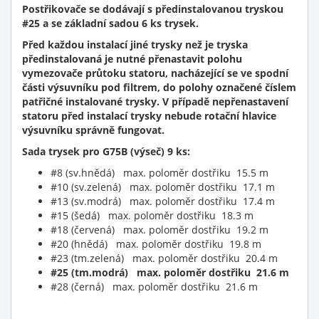
Postřikovače se dodávají s předinstalovanou tryskou
#25 a se základní sadou 6 ks trysek.
Před každou instalací jiné trysky než je tryska
předinstalovaná je nutné přenastavit polohu
vymezovače průtoku statoru, nacházející se ve spodní
části výsuvníku pod filtrem, do polohy označené číslem
patřičné instalované trysky. V případě
nepřenastavení
statoru před instalací trysky
nebude rotační hlavice
výsuvníku správně fungovat.
Sada trysek pro G75B (výseč) 9 ks:
#8 (sv.hnědá) max. poloměr dostřiku 15.5 m
#10 (sv.zelená) max. poloměr dostřiku 17.1 m
#13 (sv.modrá) max. poloměr dostřiku 17.4 m
#15 (šedá) max. poloměr dostřiku 18.3 m
#18 (červená) max. poloměr dostřiku 19.2 m
#20 (hnědá) max. poloměr dostřiku 19.8 m
#23 (tm.zelená) max. poloměr dostřiku 20.4 m
#25 (tm.modrá) max. poloměr dostřiku 21.6 m
#28 (černá) max. poloměr dostřiku 21.6 m