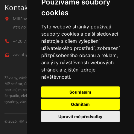
Používáme soubory
Kontakt na závlahy
cookies
Miličova 541
Tyto webové stránky používají
676 02 Moravské Budějovice
soubory cookies a další sledovací
nástroje s cílem vylepšení
+420 777 780 938
uživatelského prostředí, zobrazení
zavlahy@hmbuilding.cz
přizpůsobeného obsahu a reklam,
analýzy návštěvnosti webových
stránek a zjištění zdroje
návštěvnosti.
Závlahy, závlahové systémy, AZS, postřikovače, trysky, kapenkova závlaha,
MP rotátor, úderove postřikovače, automatické zavlažovaní, kapkovací
potrubí, mikrozávlaha, zahradní hadice, zahradní sloupky, Hunter,
Souhlasím
čerpadlo, elektromagnetické ventily, zavlažovaní trávníku, zavlažovací
systémy, závlaha svépomocí, rozvodné potrubí, čidlo srážek
Odmítám
Upravit mé předvolby
© 2026,
HM Building s.r.o.