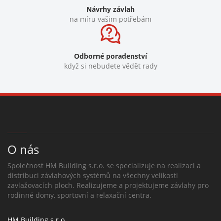
Návrhy závlah
na míru vašim potřebám
Odborné poradenství
když si nebudete vědět rady
O nás
Společnost HM Building s.r.o. se specializuje na realizaci a
distribuci závlahových systémů na všechny velikosti
zavlažovacích ploch. Realizujeme a projektujeme závlahy pro
rodinné domy, sportovní a relaxační centra.
HM Building s.r.o.