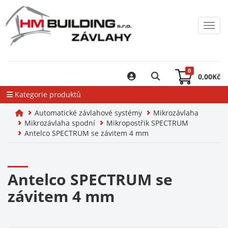
Toggl
0
0,00
Kč
Kategorie produktů
Automatické závlahové systémy
Mikrozávlaha
Mikrozávlaha spodní
Mikropostřik SPECTRUM
Antelco SPECTRUM se závitem 4 mm
Antelco SPECTRUM se
závitem 4 mm