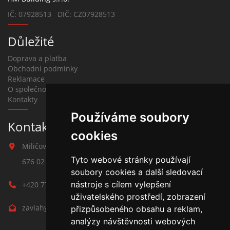
IČ: 07928513 DIČ: CZ07928513
Důležité
Doprava a platba
Obchodní podmínky
Reklamace
O společnosti
Kontakty
Používáme soubory
Kontakt na závlahy
cookies
Miličova 541
Tyto webové stránky používají
676 02 Moravské Budějovice
soubory cookies a další sledovací
nástroje s cílem vylepšení
+420 777 780 938
uživatelského prostředí, zobrazení
zavlahy@hmbuilding.cz
přizpůsobeného obsahu a reklam,
analýzy návštěvnosti webových