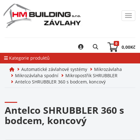
Toggl
0
0,00
Kč
Kategorie produktů
Automatické závlahové systémy
Mikrozávlaha
Mikrozávlaha spodní
Mikropostřik SHRUBBLER
Antelco SHRUBBLER 360 s bodcem, koncový
Antelco SHRUBBLER 360 s
bodcem, koncový