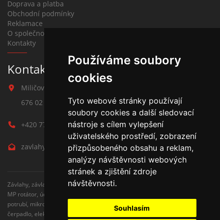
Doprava a platba
Obchodní podmínky
Reklamace
O společnosti
Kontakty
Používáme soubory
Kontakt na závlahy
cookies
Miličova 541
Tyto webové stránky používají
676 02 Moravské Budějovice
soubory cookies a další sledovací
nástroje s cílem vylepšení
+420 777 780 938
uživatelského prostředí, zobrazení
zavlahy@hmbuilding.cz
přizpůsobeného obsahu a reklam,
analýzy návštěvnosti webových
stránek a zjištění zdroje
návštěvnosti.
Závlahy, závlahové systémy, AZS, postřikovače, trysky, kapenkova závlaha,
MP rotátor, úderove postřikovače, automatické zavlažovaní, kapkovací
potrubí, mikrozávlaha, zahradní hadice, zahradní sloupky, Hunter,
Souhlasím
čerpadlo, elektromagnetické ventily, zavlažovaní trávníku, zavlažovací