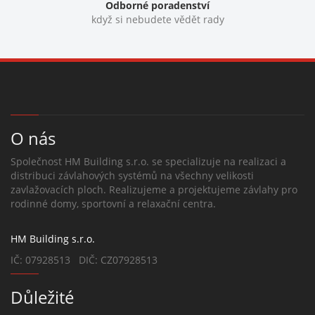
Odborné poradenství
když si nebudete vědět rady
O nás
Společnost HM Building s.r.o. se specializuje na realizaci a
distribuci závlahových systémů na všechny velikosti
zavlažovacích ploch. Realizujeme a projektujeme závlahy pro
rodinné domy, sportovní a relaxační centra.
HM Building s.r.o.
IČ: 07928513 DIČ: CZ07928513
Důležité